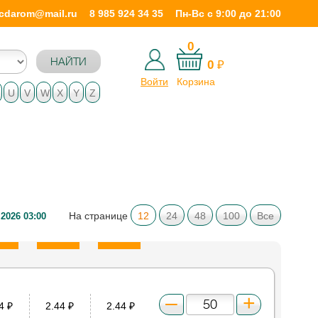
icdarom@mail.ru
8 985 924 34 35
Пн-Вс с 9:00 до 21:00
0
НАЙТИ
0
₽
Войти
Корзина
U
V
W
X
Y
Z
На странице
12
24
48
100
Все
.2026 03:00
44
₽
2.44
₽
2.44
₽