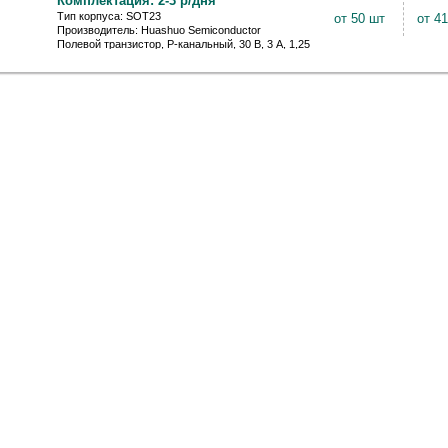
Комплектация: 2-3 р/дня
Тип корпуса: SOT23
от 50 шт
от 4
Производитель: Huashuo Semiconductor
Полевой транзистор, P-канальный, 30 В, 3 А, 1,25
Вт