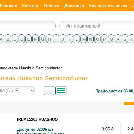
Главная
Каталог
Оплата
Доставка
Как сделать заказ
A
B
C
D
E
F
G
H
I
J
K
L
M
N
O
P
Q
R
S
T
зводитель Huashuo Semiconductor
итель Huashuo Semiconductor
Прайс-лист от 06.08
IRLML5203 HUASHUO
3.05
₽
2.
Доступно 32006 шт