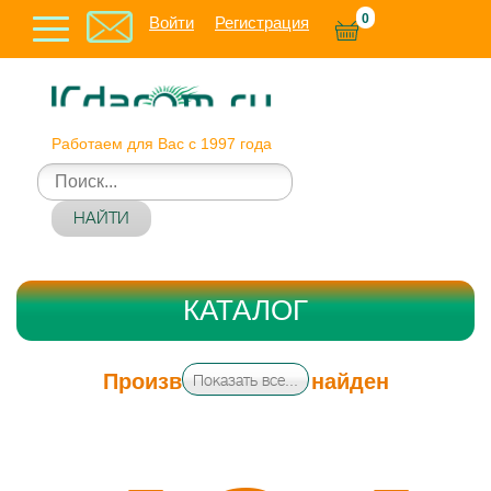
0
Войти
Регистрация
Работаем для Вас с 1997 года
НАЙТИ
КАТАЛОГ
Производитель не найден
Показать все...