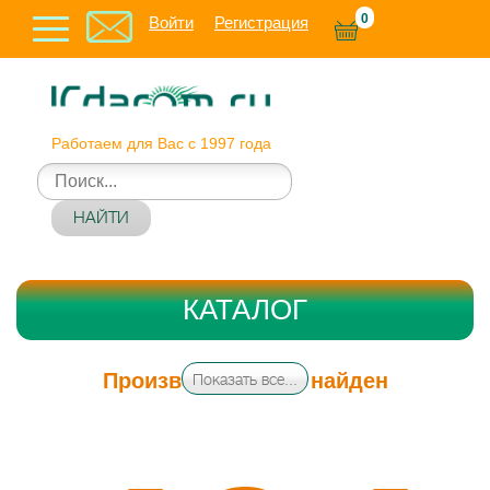
0
Войти
Регистрация
Работаем для Вас с 1997 года
НАЙТИ
КАТАЛОГ
Производитель не найден
Показать все...