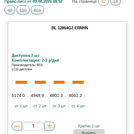
На странице
12
24
Прайс-лист от 09.08.2026 08:52
48
100
Все
BL 12864G2 ERNHN
Доступно 7 шт
Комплектация: 2-3 р/дня
Производитель: BOL
LCD-дисплеи
5174.02
₽
4948.93
₽
4801.31
₽
4662.23
₽
от 1 шт
от 2 шт
от 3 шт
от 4 шт
Кратно 1 шт
Купить