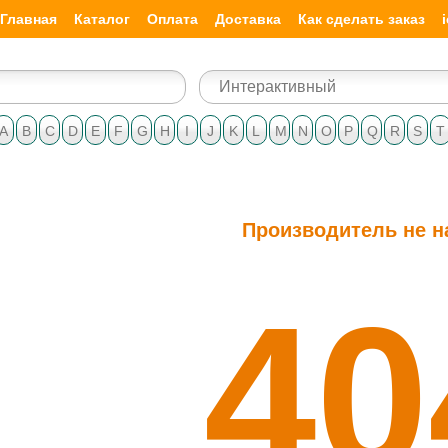
Главная
Каталог
Оплата
Доставка
Как сделать заказ
A
B
C
D
E
F
G
H
I
J
K
L
M
N
O
P
Q
R
S
T
Производитель не н
40