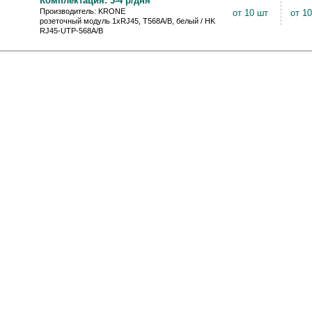
Комплектация: 3-4 р/дня
Производитель: KRONE
от 10 шт
от 1
розеточный модуль 1xRJ45, T568A/B, белый / HK
RJ45-UTP-568A/B