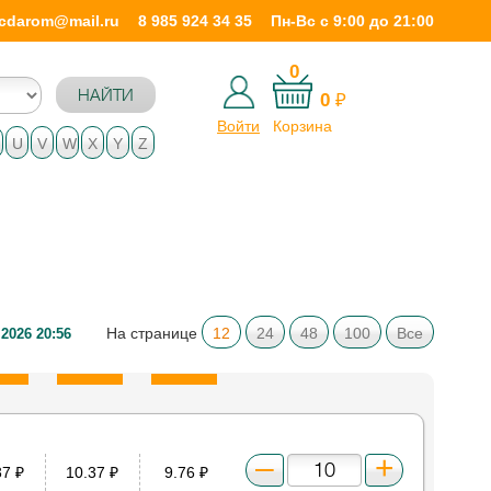
icdarom@mail.ru
8 985 924 34 35
Пн-Вс с 9:00 до 21:00
0
НАЙТИ
0
₽
Войти
Корзина
U
V
W
X
Y
Z
На странице
12
24
48
100
Все
.2026 20:56
37
₽
10.37
₽
9.76
₽