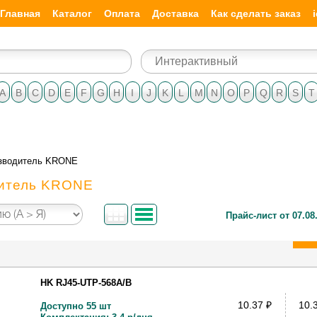
Главная
Каталог
Оплата
Доставка
Как сделать заказ
A
B
C
D
E
F
G
H
I
J
K
L
M
N
O
P
Q
R
S
T
зводитель KRONE
итель KRONE
Прайс-лист от 07.08
HK RJ45-UTP-568A/B
10.37
₽
10.
Доступно 55 шт