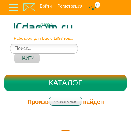
0
Войти
Регистрация
Работаем для Вас с 1997 года
НАЙТИ
КАТАЛОГ
Производитель не найден
Показать все...