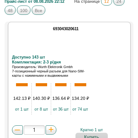
На странице
12
24
Прайс-лист от 08.08.2026 22:12
48
100
Все
693043020611
Доступно 143 шт
Комплектация: 2-3 р/дня
Производитель: Wurth Elektronik Gmbh
7-позиционный черный разъем для Nano-SIM-
карты с нажимными и выдвижными
штампованными контактами.Cериz WR-CRD с
корпусом из никелированной стали.
142.13
₽
140.30
₽
136.64
₽
134.20
₽
от 1 шт
от 8 шт
от 36 шт
от 74 шт
Кратно 1 шт
Купить