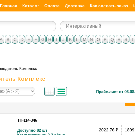
Главная
Каталог
Оплата
Доставка
Как сделать заказ
A
B
C
D
E
F
G
H
I
J
K
L
M
N
O
P
Q
R
S
T
зводитель Комплекс
итель Комплекс
Прайс-лист от 06.08
ТП-114-346
2022.76
₽
1899
Доступно 82 шт