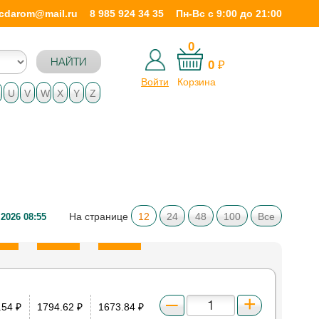
icdarom@mail.ru
8 985 924 34 35
Пн-Вс с 9:00 до 21:00
0
НАЙТИ
0
₽
Войти
Корзина
U
V
W
X
Y
Z
На странице
12
24
48
100
Все
.2026 08:55
.54
₽
1794.62
₽
1673.84
₽