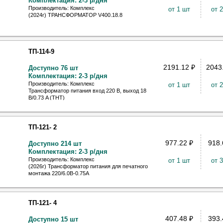
Комплектация: 2-3 р/дня
Производитель: Комплекс
от 1 шт
от 
(2024г) ТРАНСФОРМАТОР V400.18.8
ТП-114-9
2191.12
₽
2043
Доступно 76 шт
Комплектация: 2-3 р/дня
Производитель: Комплекс
от 1 шт
от 
Трансформатор питания вход 220 В, выход 18
В/0.73 A (ТНТ)
ТП-121- 2
977.22
₽
918
Доступно 214 шт
Комплектация: 2-3 р/дня
Производитель: Комплекс
от 1 шт
от 
(2026г) Трансформатор питания для печатного
монтажа 220/6.0В-0.75А
ТП-121- 4
407.48
₽
393
Доступно 15 шт