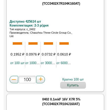
(TCC0402X7R104K160AT)
Доступно 425614 шт
Комплектация: 2-3 р/дня
Тип корпуса: c_0402
Производитель: Chaozhou Three-Circle Group Co.,
Ltd.
Керамический конденсатор
0.1952
₽
0.0976
₽
0.0732
₽
0.0610
₽
от 100 шт
от 10000 шт
от 30000 шт
от 60000 шт
Кратно 100 шт
Купить
0402 0.1mkF 16V X7R 5%
(TCC0402X7R104J160AT)