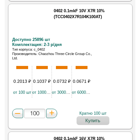
0402 0.1mkF 10V X7R 10%
(TCC0402X7R104K100AT)
Доступно 25896 шт
Комплектация: 2-3 р/дня
Тип корпуса: c_0402
Производитель: Chaozhou Three-Circle Group Co.,
Ltd.
Конденсатор керамический SMD 0402 0.10мкФ
X7R 10В ±10%
0.2013
₽
0.1037
₽
0.0732
₽
0.0671
₽
от 100 шт
от 10000 шт
от 30000 шт
от 60000 шт
Кратно 100 шт
Купить
0402 0.1mkF 16V X7R 10%