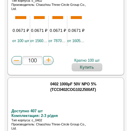
Тип корпуса: c_0402
Производитель: Chaozhou Three-Circle Group Co.,
Ltd.
Конденсатор керамический SMD 0402 1.5пФ NP0
50В ±0.25пФ
0.0671
₽
0.0671
₽
0.0671
₽
0.0671
₽
от 100 шт
от 15600 шт
от 78700 шт
от 160500 шт
Кратно 100 шт
Купить
0402 1000pF 50V NPO 5%
(TCC0402COG102J500AT)
Доступно 407 шт
Комплектация: 2-3 р/дня
Тип корпуса: c_0402
Производитель: Chaozhou Three-Circle Group Co.,
Ltd.