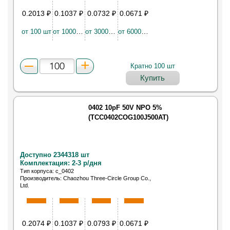
0.2013
₽
0.1037
₽
0.0732
₽
0.0671
₽
от 100 шт
от 10000 шт
от 30000 шт
от 60000 шт
Кратно 100 шт
Купить
0402 10pF 50V NPO 5%
(TCC0402COG100J500AT)
Доступно 2344318 шт
Комплектация: 2-3 р/дня
Тип корпуса: c_0402
Производитель: Chaozhou Three-Circle Group Co.,
Ltd.
Конденсатор керамический SMD 0402 10пФ NP0
50В ±5%
0.2074
₽
0.1037
₽
0.0793
₽
0.0671
₽