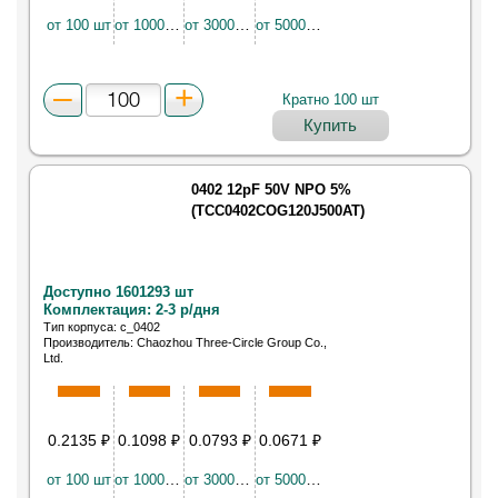
от 100 шт
от 10000 шт
от 30000 шт
от 50000 шт
Кратно 100 шт
Купить
0402 12pF 50V NPO 5%
(TCC0402COG120J500AT)
Доступно 1601293 шт
Комплектация: 2-3 р/дня
Тип корпуса: c_0402
Производитель: Chaozhou Three-Circle Group Co.,
Ltd.
0.2135
₽
0.1098
₽
0.0793
₽
0.0671
₽
от 100 шт
от 10000 шт
от 30000 шт
от 50000 шт