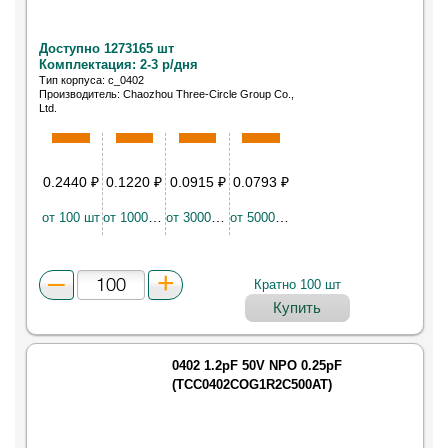
Доступно 1273165 шт
Комплектация: 2-3 р/дня
Тип корпуса: c_0402
Производитель: Chaozhou Three-Circle Group Co.,
Ltd.
Конденсатор керамический SMD 0402 X7R 0.1мкФ
±5% 16В
0.2440
₽
0.1220
₽
0.0915
₽
0.0793
₽
от 100 шт
от 10000 шт
от 30000 шт
от 50000 шт
Кратно 100 шт
Купить
0402 1.2pF 50V NPO 0.25pF
(TCC0402COG1R2C500AT)