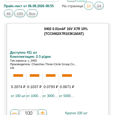
На странице
12
24
Прайс-лист от 06.08.2026 08:55
48
100
Все
0402 0.01mkF 16V X7R 10%
(TCC0402X7R103K160AT)
Доступно 411 шт
Комплектация: 2-3 р/дня
Тип корпуса: c_0402
Производитель: Chaozhou Three-Circle Group Co.,
Ltd.
Керамический ЧИП-конденсатор 0402 X7R
0.01мкФ ±10% 16В
0.2074
₽
0.1037
₽
0.0793
₽
0.0671
₽
от 100 шт
от 10000 шт
от 30000 шт
от 50000 шт
Кратно 100 шт