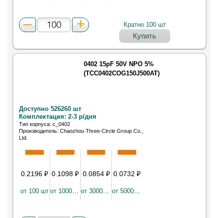
Кратно 100 шт
Купить
0402 15pF 50V NPO 5%
(TCC0402COG150J500AT)
Доступно 526260 шт
Комплектация: 2-3 р/дня
Тип корпуса: c_0402
Производитель: Chaozhou Three-Circle Group Co.,
Ltd.
Конденсатор керамический SMD 0402 15пФ NP0
50В ±5%
0.2196
₽
0.1098
₽
0.0854
₽
0.0732
₽
от 100 шт
от 10000 шт
от 30000 шт
от 50000 шт