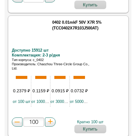
Купить
0402 0.01mkF 50V X7R 5%
(TCC0402X7R103J500AT)
Доступно 15912 шт
Комплектация: 2-3 р/дня
Тип корпуса: c_0402
Производитель: Chaozhou Three-Circle Group Co.,
Ltd.
Конденсатор керамический SMD 0402 0.010мкФ
X7R 50В ±5%
0.2379
₽
0.1159
₽
0.0915
₽
0.0732
₽
от 100 шт
от 10000 шт
от 30000 шт
от 50000 шт
Кратно 100 шт
Купить