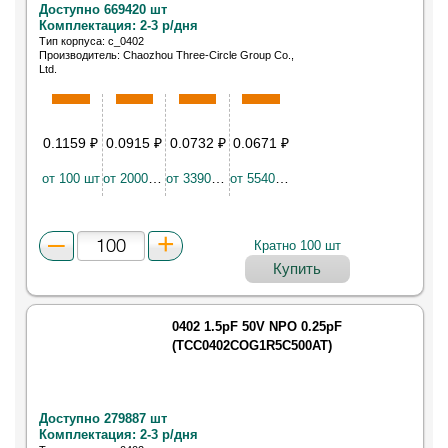
Доступно 669420 шт
Комплектация: 2-3 р/дня
Тип корпуса: c_0402
Производитель: Chaozhou Three-Circle Group Co.,
Ltd.
Конденсатор керамический SMD 0402 1.2пФ NP0
50В ±0.25пФ
0.1159
₽
0.0915
₽
0.0732
₽
0.0671
₽
от 100 шт
от 20000 шт
от 33900 шт
от 55400 шт
Кратно 100 шт
Купить
0402 1.5pF 50V NPO 0.25pF
(TCC0402COG1R5C500AT)
Доступно 279887 шт
Комплектация: 2-3 р/дня