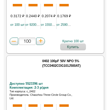
Конденсатор керамический SMD 0402 1000пФ NP0
50В ±5%
0.3172
₽
0.2440
₽
0.2074
₽
0.1769
₽
от 100 шт
от 9200 шт
от 15500 шт
от 25900 шт
Кратно 100 шт
Купить
0402 100pF 50V NPO 5%
(TCC0402COG101J500AT)
Доступно 5523396 шт
Комплектация: 2-3 р/дня
Тип корпуса: c_0402
Производитель: Chaozhou Three-Circle Group Co.,
Ltd.
Конденсатор керамический SMD 0402 100пФ NP0
50В ±5%