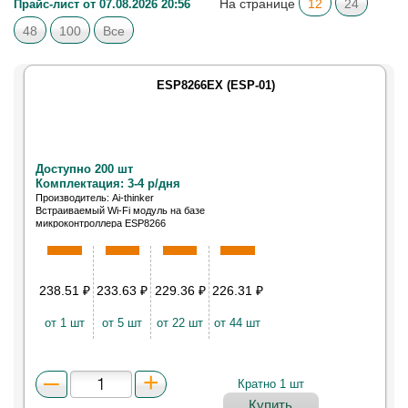
На странице
12
24
Прайс-лист от 07.08.2026 20:56
48
100
Все
ESP8266EX (ESP-01)
Доступно 200 шт
Комплектация: 3-4 р/дня
Производитель: Ai-thinker
Встраиваемый Wi-Fi модуль на базе
микроконтроллера ESP8266
238.51
₽
233.63
₽
229.36
₽
226.31
₽
от 1 шт
от 5 шт
от 22 шт
от 44 шт
Кратно 1 шт
Купить