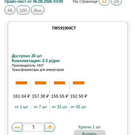
На странице
12
24
Прайс-лист от 06.08.2026 03:00
48
100
Все
TMS91904CT
Доступно 20 шт
Комплектация: 2-3 р/дня
Производитель: HHT
Трансформаторы для инверторов
161.04
₽
157.38
₽
155.55
₽
152.50
₽
от 1 шт
от 7 шт
от 32 шт
от 65 шт
Кратно 1 шт
Купить