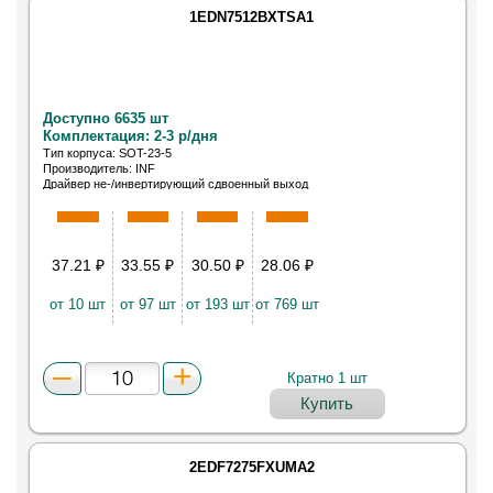
1EDN7512BXTSA1
Доступно 6635 шт
Комплектация: 2-3 р/дня
Тип корпуса: SOT-23-5
Производитель: INF
Драйвер не-/инвертирующий сдвоенный выход
верхнего и нижнего плеча полумостовой
37.21
₽
33.55
₽
30.50
₽
28.06
₽
от 10 шт
от 97 шт
от 193 шт
от 769 шт
Кратно 1 шт
Купить
2EDF7275FXUMA2