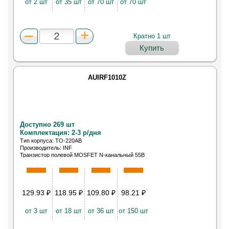
от 2 шт
от 35 шт
от 70 шт
от 70 шт
Кратно 1 шт
Купить
AUIRF1010Z
Доступно 269 шт
Комплектация: 2-3 р/дня
Тип корпуса: TO-220AB
Производитель: INF
Транзистор полевой MOSFET N-канальный 55В
75A
129.93
₽
118.95
₽
109.80
₽
98.21
₽
от 3 шт
от 18 шт
от 36 шт
от 150 шт