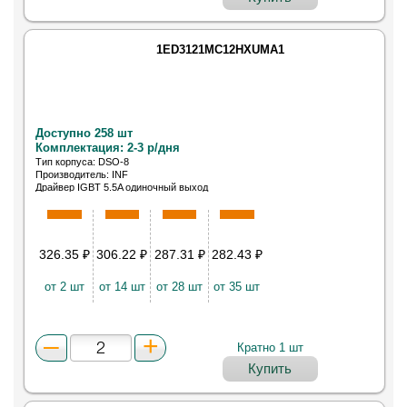
1ED3121MC12HXUMA1
Доступно 258 шт
Комплектация: 2-3 р/дня
Тип корпуса: DSO-8
Производитель: INF
Драйвер IGBT 5.5A одиночный выход
инвертирующий/неинвертирующий 8-Pin DSO EP
лента на катушке
326.35
₽
306.22
₽
287.31
₽
282.43
₽
от 2 шт
от 14 шт
от 28 шт
от 35 шт
Кратно 1 шт
Купить