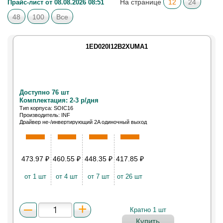
На странице
12
24
Прайс-лист от 08.08.2026 08:51
48
100
Все
1ED020I12B2XUMA1
Доступно 76 шт
Комплектация: 2-3 р/дня
Тип корпуса: SOIC16
Производитель: INF
Драйвер не-/инвертирующий 2A одиночный выход
верхнего и нижнего плеча полумостовой 16-Pin
DSO лента на катушке
473.97
₽
460.55
₽
448.35
₽
417.85
₽
от 1 шт
от 4 шт
от 7 шт
от 26 шт
Кратно 1 шт
Купить