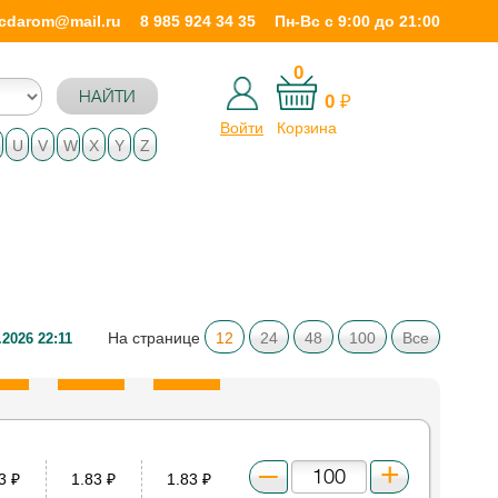
icdarom@mail.ru
8 985 924 34 35
Пн-Вс с 9:00 до 21:00
0
НАЙТИ
0
₽
Войти
Корзина
U
V
W
X
Y
Z
На странице
12
24
48
100
Все
.2026 22:11
83
₽
1.83
₽
1.83
₽