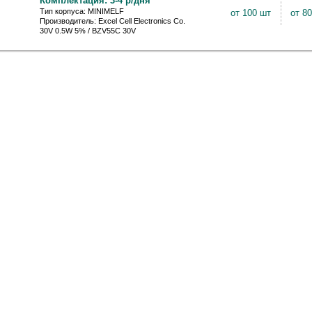
Комплектация: 3-4 р/дня
Тип корпуса: MINIMELF
от 100 шт
от 8
Производитель: Excel Cell Electronics Co.
30V 0.5W 5% / BZV55C 30V