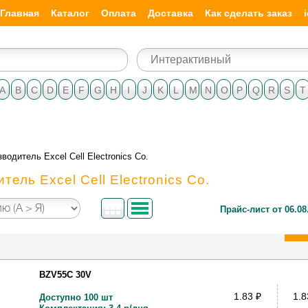
Главная
Каталог
Оплата
Доставка
Как сделать заказ
A
B
C
D
E
F
G
H
I
J
K
L
M
N
O
P
Q
R
S
T
водитель Excel Cell Electronics Co.
тель Excel Cell Electronics Co.
Прайс-лист от 06.08
BZV55C 30V
1.83
₽
1.
Доступно 100 шт