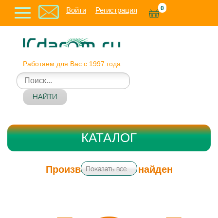
0
Войти
Регистрация
Работаем для Вас с 1997 года
НАЙТИ
КАТАЛОГ
Производитель не найден
Показать все...