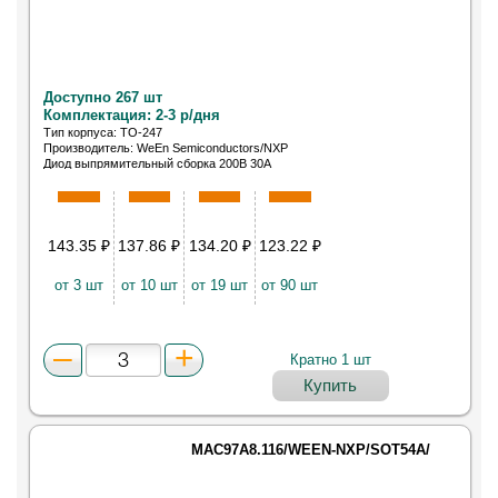
Доступно 267 шт
Комплектация: 2-3 р/дня
Тип корпуса: TO-247
Производитель: WeEn Semiconductors/NXP
Диод выпрямительный сборка 200В 30А
143.35
₽
137.86
₽
134.20
₽
123.22
₽
от 3 шт
от 10 шт
от 19 шт
от 90 шт
Кратно 1 шт
Купить
MAC97A8.116/WEEN-NXP/SOT54A/