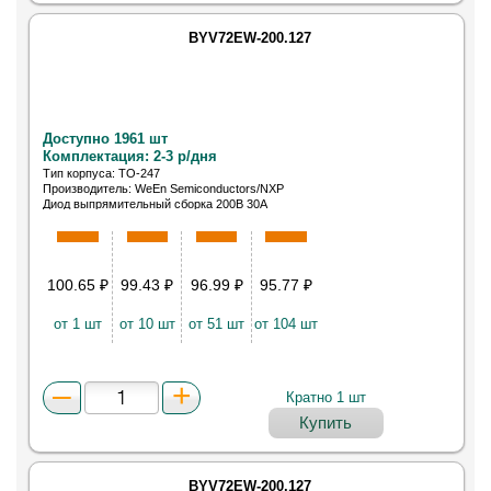
BYV72EW-200.127
Доступно 1961 шт
Комплектация: 2-3 р/дня
Тип корпуса: TO-247
Производитель: WeEn Semiconductors/NXP
Диод выпрямительный сборка 200В 30А
100.65
₽
99.43
₽
96.99
₽
95.77
₽
от 1 шт
от 10 шт
от 51 шт
от 104 шт
Кратно 1 шт
Купить
BYV72EW-200.127