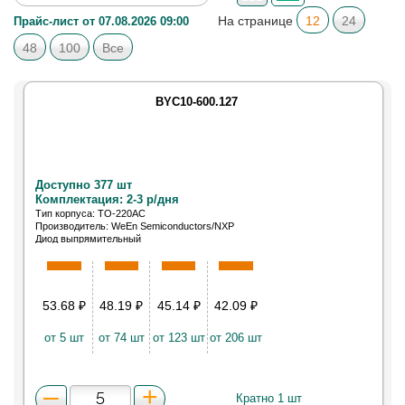
На странице
12
24
Прайс-лист от 07.08.2026 09:00
48
100
Все
BYC10-600.127
Доступно 377 шт
Комплектация: 2-3 р/дня
Тип корпуса: TO-220AC
Производитель: WeEn Semiconductors/NXP
Диод выпрямительный
53.68
₽
48.19
₽
45.14
₽
42.09
₽
от 5 шт
от 74 шт
от 123 шт
от 206 шт
Кратно 1 шт