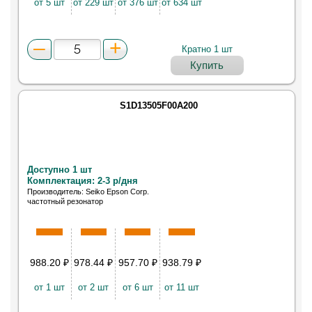
от 5 шт
от 229 шт
от 376 шт
от 634 шт
Кратно 1 шт
Купить
S1D13505F00A200
Доступно 1 шт
Комплектация: 2-3 р/дня
Производитель: Seiko Epson Corp.
частотный резонатор
988.20
₽
978.44
₽
957.70
₽
938.79
₽
от 1 шт
от 2 шт
от 6 шт
от 11 шт