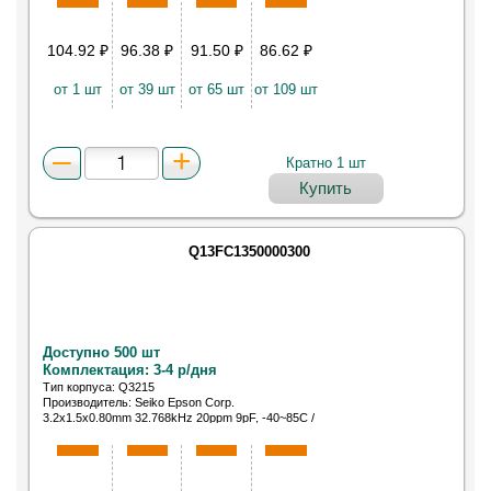
104.92
₽
96.38
₽
91.50
₽
86.62
₽
от 1 шт
от 39 шт
от 65 шт
от 109 шт
Кратно 1 шт
Купить
Q13FC1350000300
Доступно 500 шт
Комплектация: 3-4 р/дня
Тип корпуса: Q3215
Производитель: Seiko Epson Corp.
3.2x1.5x0.80mm 32.768kHz 20ppm 9pF, -40~85C /
FC-135 32.7680KA-AC5 (Q13FC1350000300)