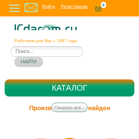
0
Войти
Регистрация
Работаем для Вас с 1997 года
НАЙТИ
КАТАЛОГ
Производитель не найден
Показать все...