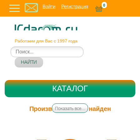
0
Войти
Регистрация
Работаем для Вас с 1997 года
НАЙТИ
КАТАЛОГ
Производитель не найден
Показать все...